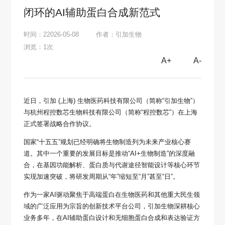
闭环的AI辅助蛋白合成新范式
时间：22026-05-08
作者：引加生物
浏览：1次
A+
A-
近日，引加 (上海) 生物医药科技有限公司（简称“引加生物”）
与杭州程控数芯生物科技有限公司（简称“程控数芯”）在上海
正式签署战略合作协议。
国家“十五五”规划已经明确将生物制造列为未来产业核心赛
道。其中一个重要的发展目标是推动“AI+生物制造”的深度融
合，在基因功能解析、蛋白质与代谢途径智能设计等核心环节
实现加速突破，将研发周期从“年”缩短至“月”甚至“日”。
作为一家AI驱动聚焦于高端蛋白在生物医药和其他重大民生领
域的广泛应用为宗旨的创新技术平台公司，引加生物深耕核心
业务多年，在AI辅助蛋白设计和无细胞蛋白合成和表达验证方