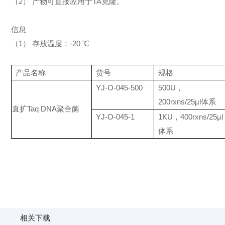
（2） 产物可直接应用于TA克隆。
信息
（1） 存放温度：-20 ℃
产品名称
货号
规格
YJ-O-045-500
500U，
200rxns/25µl体系
直扩Taq DNA聚合酶
YJ-O-045-1
1KU，400rxns/25µl
体系
相关下载